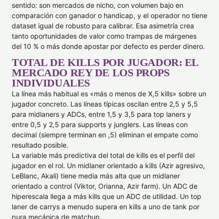
sentido: son mercados de nicho, con volumen bajo en
comparación con ganador o handicap, y el operador no tiene
dataset igual de robusto para calibrar. Esa asimetría crea
tanto oportunidades de valor como trampas de márgenes
del 10 % o más donde apostar por defecto es perder dinero.
TOTAL DE KILLS POR JUGADOR: EL
MERCADO REY DE LOS PROPS
INDIVIDUALES
La línea más habitual es «más o menos de X,5 kills» sobre un
jugador concreto. Las líneas típicas oscilan entre 2,5 y 5,5
para midlaners y ADCs, entre 1,5 y 3,5 para top laners y
entre 0,5 y 2,5 para supports y junglers. Las líneas con
decimal (siempre terminan en ,5) eliminan el empate como
resultado posible.
La variable más predictiva del total de kills es el perfil del
jugador en el rol. Un midlaner orientado a kills (Azir agresivo,
LeBlanc, Akali) tiene media más alta que un midlaner
orientado a control (Viktor, Orianna, Azir farm). Un ADC de
hiperescala llega a más kills que un ADC de utilidad. Un top
laner de carrys a menudo supera en kills a uno de tank por
pura mecánica de matchup.