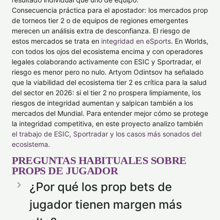
Consecuencia práctica para el apostador: los mercados prop
de torneos tier 2 o de equipos de regiones emergentes
merecen un análisis extra de desconfianza. El riesgo de
estos mercados se trata en
integridad en eSports
. En Worlds,
con todos los ojos del ecosistema encima y con operadores
legales colaborando activamente con ESIC y Sportradar, el
riesgo es menor pero no nulo. Artyom Odintsov ha señalado
que la viabilidad del ecosistema tier 2 es crítica para la salud
del sector en 2026: si el tier 2 no prospera limpiamente, los
riesgos de integridad aumentan y salpican también a los
mercados del Mundial. Para entender mejor cómo se protege
la integridad competitiva, en este proyecto analizo también
el trabajo de ESIC, Sportradar y los casos más sonados del
ecosistema
.
PREGUNTAS HABITUALES SOBRE
PROPS DE JUGADOR
¿Por qué los prop bets de
jugador tienen margen más