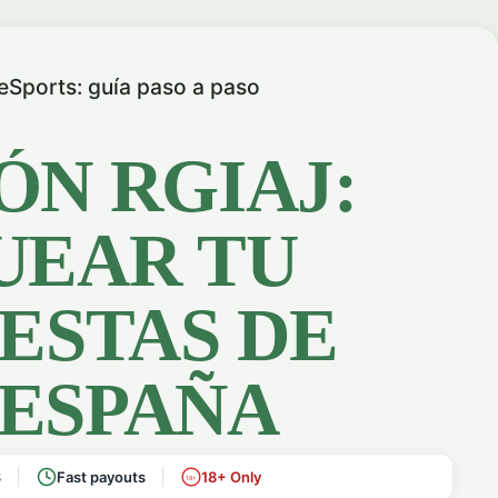
eSports: guía paso a paso
N RGIAJ:
UEAR TU
ESTAS DE
 ESPAÑA
S
Fast payouts
18+ Only
18+