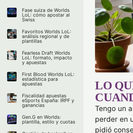
Fase suiza de Worlds
LoL: cómo apostar al
Swiss
Favoritos Worlds LoL:
análisis regional y de
plantillas
Fearless Draft Worlds
LoL: formato, impacto
y apuestas
First Blood Worlds LoL:
estadística para
LO QU
apuestas
CUAND
Fiscalidad apuestas
eSports España: IRPF y
ganancias
Tengo un a
Gen.G en Worlds:
perder en 
plantilla, estilo y cuotas
pidió conse