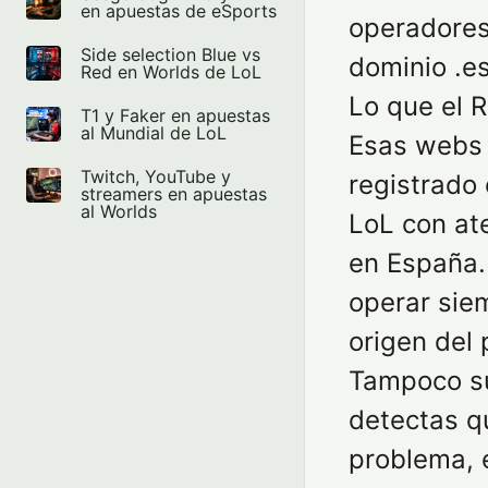
en apuestas de eSports
operadores
Side selection Blue vs
dominio .es
Red en Worlds de LoL
Lo que el R
T1 y Faker en apuestas
al Mundial de LoL
Esas webs n
Twitch, YouTube y
registrado
streamers en apuestas
al Worlds
LoL con ate
en España. 
operar siem
origen del
Tampoco sus
detectas q
problema, e