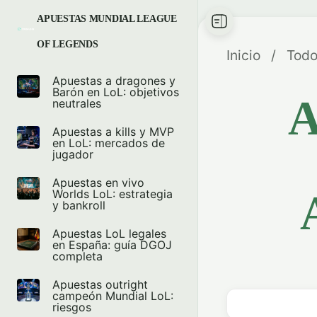
APUESTAS MUNDIAL LEAGUE
OF LEGENDS
Inicio
/
Todo
Apuestas a dragones y
Barón en LoL: objetivos
A
neutrales
Apuestas a kills y MVP
en LoL: mercados de
jugador
Apuestas en vivo
Worlds LoL: estrategia
y bankroll
Apuestas LoL legales
en España: guía DGOJ
completa
Apuestas outright
campeón Mundial LoL:
riesgos