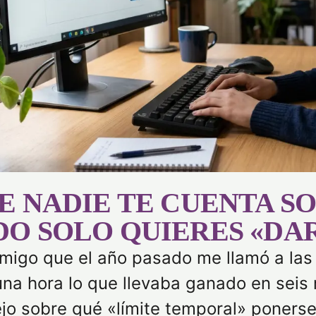
E NADIE TE CUENTA SO
O SOLO QUIERES «DA
migo que el año pasado me llamó a la
una hora lo que llevaba ganado en sei
jo sobre qué «límite temporal» ponerse