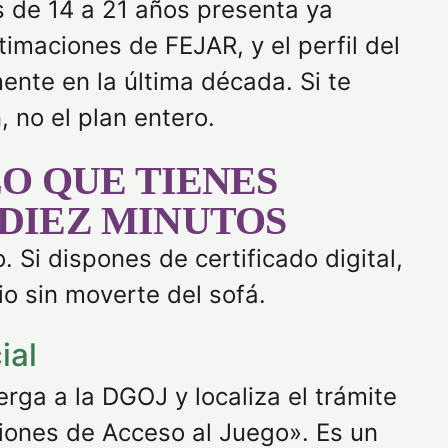
 de 14 a 21 años presenta ya
imaciones de FEJAR, y el perfil del
ente en la última década. Si te
, no el plan entero.
LO QUE TIENES
DIEZ MINUTOS
 Si dispones de certificado digital,
io sin moverte del sofá.
ial
erga a la DGOJ y localiza el trámite
ciones de Acceso al Juego». Es un