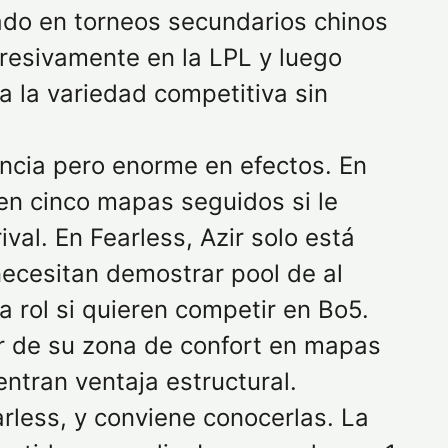
ado en torneos secundarios chinos
gresivamente en la LPL y luego
 la variedad competitiva sin
iencia pero enorme en efectos. En
 en cinco mapas seguidos si le
ival. En Fearless, Azir solo está
necesitan demostrar pool de al
rol si quieren competir en Bo5.
ir de su zona de confort en mapas
entran ventaja estructural.
rless, y conviene conocerlas. La