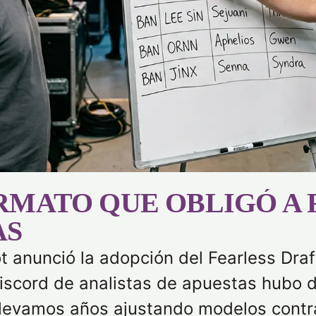
RMATO QUE OBLIGÓ A 
AS
 anunció la adopción del Fearless Draft
iscord de analistas de apuestas hubo
Llevamos años ajustando modelos contra