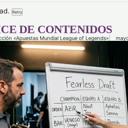
oad.
Retry
ICE DE CONTENIDOS
ción «Apuestas Mundial League of Legends»
mayo