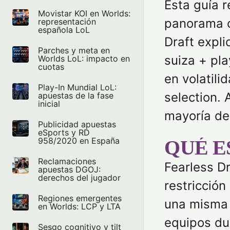
Esta guía 
Movistar KOI en Worlds:
panorama 
representación
española LoL
Draft expli
Parches y meta en
suiza + pla
Worlds LoL: impacto en
cuotas
en volatili
Play-In Mundial LoL:
selection. 
apuestas de la fase
inicial
mayoría de
Publicidad apuestas
eSports y RD
958/2020 en España
QUÉ E
Reclamaciones
Fearless D
apuestas DGOJ:
derechos del jugador
restricció
Regiones emergentes
una misma 
en Worlds: LCP y LTA
equipos du
Sesgo cognitivo y tilt