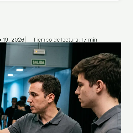
 19, 2026
Tiempo de lectura: 17 min