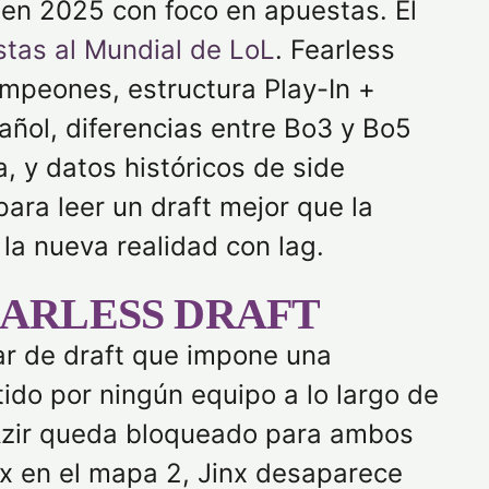
 en 2025 con foco en apuestas. El
stas al Mundial de LoL
. Fearless
ampeones, estructura Play-In +
añol, diferencias entre Bo3 y Bo5
a, y datos históricos de side
para leer un draft mejor que la
la nueva realidad con lag.
EARLESS DRAFT
ar de draft que impone una
ido por ningún equipo a lo largo de
 Azir queda bloqueado para ambos
nx en el mapa 2, Jinx desaparece