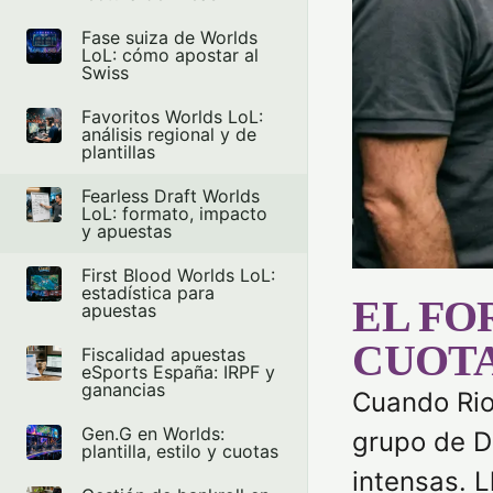
Fase suiza de Worlds
LoL: cómo apostar al
Swiss
Favoritos Worlds LoL:
análisis regional y de
plantillas
Fearless Draft Worlds
LoL: formato, impacto
y apuestas
First Blood Worlds LoL:
estadística para
EL FO
apuestas
CUOT
Fiscalidad apuestas
eSports España: IRPF y
ganancias
Cuando Riot
Gen.G en Worlds:
grupo de D
plantilla, estilo y cuotas
intensas. 