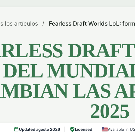
s los artículos
/
Fearless Draft Worlds LoL: for
RLESS DRAFT
DEL MUNDIA
MBIAN LAS A
2025
Updated agosto 2026
Licensed
Available in U