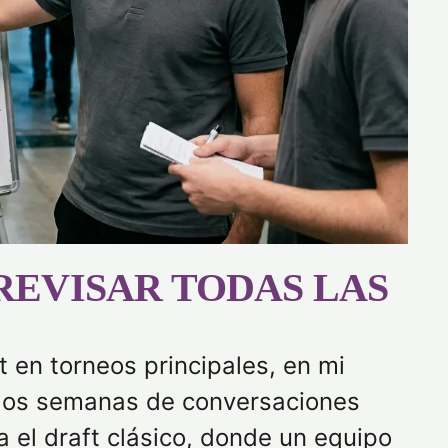
REVISAR TODAS LAS
 en torneos principales, en mi
 dos semanas de conversaciones
 el draft clásico, donde un equipo