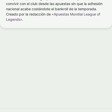
convivir con el club desde las apuestas sin que la adhesión
nacional acabe costándote el bankroll de la temporada.
Creado por la redacción de
«Apuestas Mundial League of
Legends»
.
UESTAS ESPORTS
INTEGRIDAD EN ESPORTS
N ESPAÑA
SPORTRADAR, NIFEE
Decreto 958/2020 sobre
Cómo se protege la integridad en 
s en eSports: franjas
apuestas de eSports: el papel de