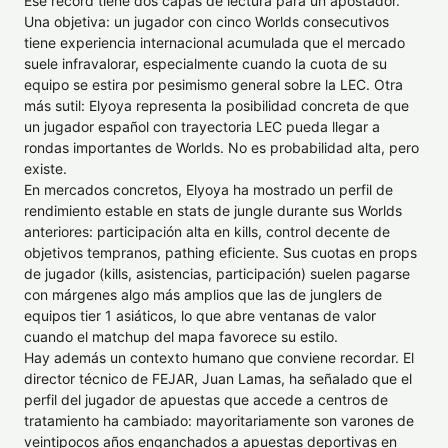
Ese récord tiene dos capas de lectura para un apostador.
Una objetiva: un jugador con cinco Worlds consecutivos
tiene experiencia internacional acumulada que el mercado
suele infravalorar, especialmente cuando la cuota de su
equipo se estira por pesimismo general sobre la LEC. Otra
más sutil: Elyoya representa la posibilidad concreta de que
un jugador español con trayectoria LEC pueda llegar a
rondas importantes de Worlds. No es probabilidad alta, pero
existe.
En mercados concretos, Elyoya ha mostrado un perfil de
rendimiento estable en stats de jungle durante sus Worlds
anteriores: participación alta en kills, control decente de
objetivos tempranos, pathing eficiente. Sus cuotas en props
de jugador (kills, asistencias, participación) suelen pagarse
con márgenes algo más amplios que las de junglers de
equipos tier 1 asiáticos, lo que abre ventanas de valor
cuando el matchup del mapa favorece su estilo.
Hay además un contexto humano que conviene recordar. El
director técnico de FEJAR, Juan Lamas, ha señalado que el
perfil del jugador de apuestas que accede a centros de
tratamiento ha cambiado: mayoritariamente son varones de
veintipocos años enganchados a apuestas deportivas en