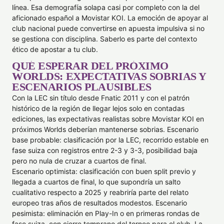
línea. Esa demografía solapa casi por completo con la del
aficionado español a Movistar KOI. La emoción de apoyar al
club nacional puede convertirse en apuesta impulsiva si no
se gestiona con disciplina. Saberlo es parte del contexto
ético de apostar a tu club.
QUÉ ESPERAR DEL PRÓXIMO
WORLDS: EXPECTATIVAS SOBRIAS Y
ESCENARIOS PLAUSIBLES
Con la LEC sin título desde Fnatic 2011 y con el patrón
histórico de la región de llegar lejos solo en contadas
ediciones, las expectativas realistas sobre Movistar KOI en
próximos Worlds deberían mantenerse sobrias. Escenario
base probable: clasificación por la LEC, recorrido estable en
fase suiza con registros entre 2-3 y 3-3, posibilidad baja
pero no nula de cruzar a cuartos de final.
Escenario optimista: clasificación con buen split previo y
llegada a cuartos de final, lo que supondría un salto
cualitativo respecto a 2025 y reabriría parte del relato
europeo tras años de resultados modestos. Escenario
pesimista: eliminación en Play-In o en primeras rondas de
fase suiza, con cierre temprano del torneo para el club. La