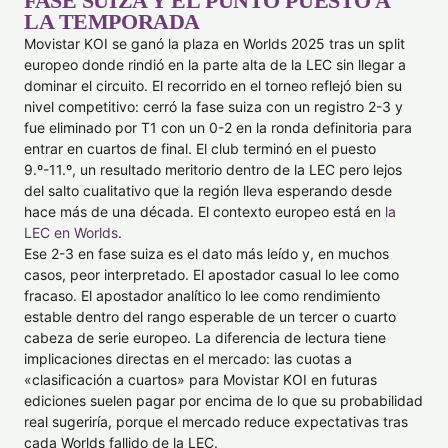
FASE SUIZA Y EL PUNTO PUESTO A
LA TEMPORADA
Movistar KOI se ganó la plaza en Worlds 2025 tras un split
europeo donde rindió en la parte alta de la LEC sin llegar a
dominar el circuito. El recorrido en el torneo reflejó bien su
nivel competitivo: cerró la fase suiza con un registro 2-3 y
fue eliminado por T1 con un 0-2 en la ronda definitoria para
entrar en cuartos de final. El club terminó en el puesto
9.º-11.º, un resultado meritorio dentro de la LEC pero lejos
del salto cualitativo que la región lleva esperando desde
hace más de una década. El contexto europeo está en
la
LEC en Worlds
.
Ese 2-3 en fase suiza es el dato más leído y, en muchos
casos, peor interpretado. El apostador casual lo lee como
fracaso. El apostador analítico lo lee como rendimiento
estable dentro del rango esperable de un tercer o cuarto
cabeza de serie europeo. La diferencia de lectura tiene
implicaciones directas en el mercado: las cuotas a
«clasificación a cuartos» para Movistar KOI en futuras
ediciones suelen pagar por encima de lo que su probabilidad
real sugeriría, porque el mercado reduce expectativas tras
cada Worlds fallido de la LEC.